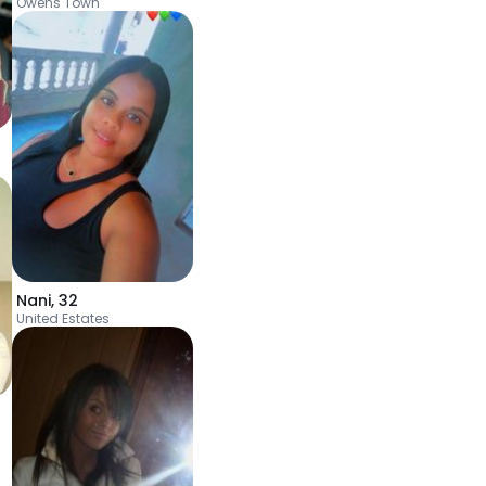
Owens Town
Nani
,
32
United Estates