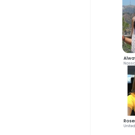
Alwa
Nass
Ros
United