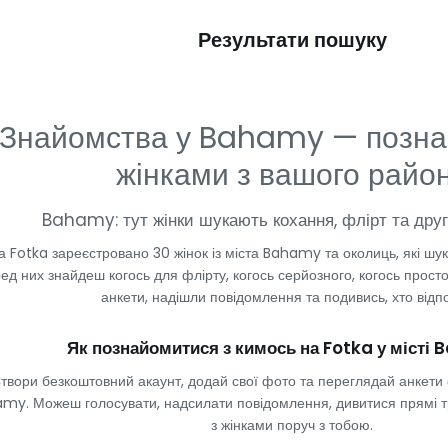
Результати пошуку
Знайомства у Bahamy — позна
жінками з вашого райо
Bahamy: тут жінки шукають кохання, флірт та дру
а Fotka зареєстровано 30 жінок із міста Bahamy та околиць, які шу
ед них знайдеш когось для флірту, когось серйозного, когось прос
анкети, надішли повідомлення та подивись, хто відпо
Як познайомитися з кимось на Fotka у місті
твори безкоштовний акаунт, додай свої фото та переглядай анкети с
my. Можеш голосувати, надсилати повідомлення, дивитися прямі т
з жінками поруч з тобою.