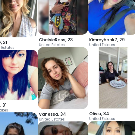
ChelsieRass
,
23
Kimmyhank7
,
29
y
,
31
United Estates
United Estates
 Estates
a
,
31
Lakes
Olivia
,
34
Vanessa
,
34
United Estates
United Estates