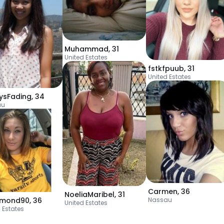
Muhammad
,
31
United Estates
fstkfpuub
,
31
United Estates
ysFading
,
34
au
Carmen
,
36
NoeliaMaribel
,
31
emond90
,
36
Nassau
United Estates
 Estates