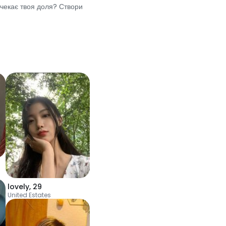
 чекає твоя доля? Створи
lovely
,
29
United Estates