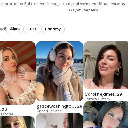
а анкета на Fotka перевірена, а твої дані захищені. Може саме тут
акаунт і перевір.
дей
Жінки
18-30
Bahamy
Carolinejames
,
29
James Cistern
gracewashington978
,
26
,
26
United Estates
 Estates