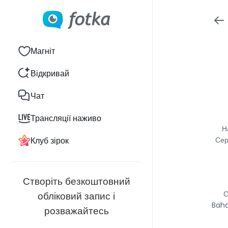
Магніт
Відкривай
Чат
Трансляції наживо
Н
Клуб зірок
Сер
Створіть безкоштовний
С
обліковий запис і
Baha
розважайтесь