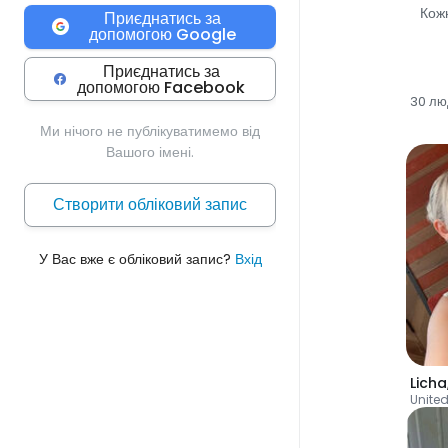
Кожн
Приєднатись за
допомогою Google
Приєднатись за
допомогою Facebook
30 лю
Ми нічого не публікуватимемо від
Вашого імені.
Створити обліковий запис
У Вас вже є обліковий запис?
Вхід
Licha
United