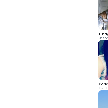
Cind
United
Dari
Twin 