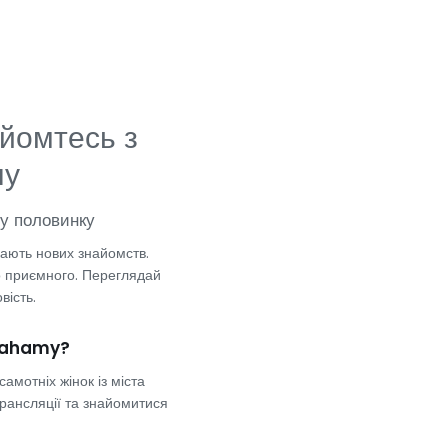
йомтесь з
ну
гу половинку
кають нових знайомств.
то приємного. Переглядай
вість.
 Bahamy?
амотніх жінок із міста
рансляції та знайомитися