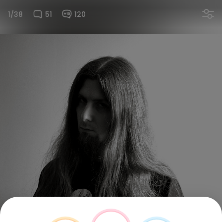
1/38
51
120