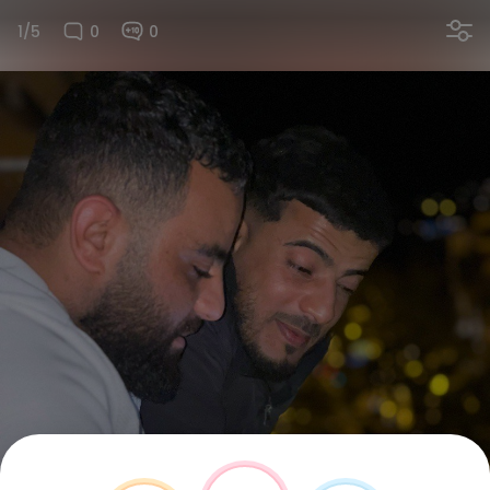
1/5
0
0