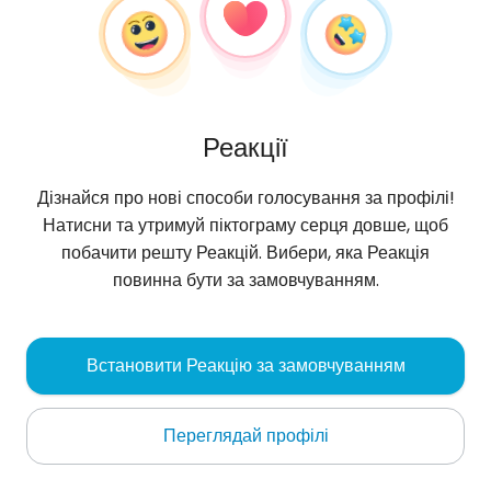
Реакції
Дізнайся про нові способи голосування за профілі!
Натисни та утримуй піктограму серця довше, щоб
побачити решту Реакцій. Вибери, яка Реакція
повинна бути за замовчуванням.
f4ws7fwpx
, 29
Встановити Реакцію за замовчуванням
Nice
Переглядай профілі
Про мене