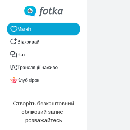
Магніт
Відкривай
Чат
Трансляції наживо
Клуб зірок
Створіть безкоштовний
обліковий запис і
розважайтесь