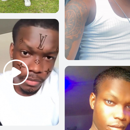
0
0
0