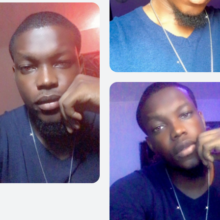
0
0
0