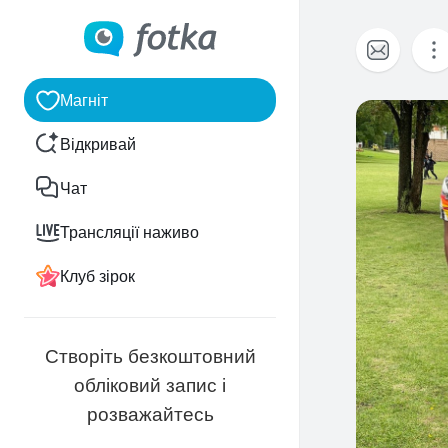
Магніт
0
Відкривай
Чат
Трансляції наживо
Клуб зірок
Створіть безкоштовний
обліковий запис і
розважайтесь