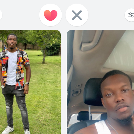
0
0
0