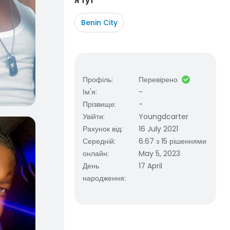
я тут
Benin City
Профіль
:
Перевірено
Ім'я
:
-
Прізвище
:
-
Увійти
:
Youngdcarter
Рахунок від
:
16 July 2021
Середній
:
6.67 з 15 рішеннями
онлайн
:
May 5, 2023
День
17 April
народження
: