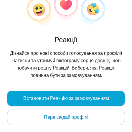
Реакції
Дізнайся про нові способи голосування за профілі!
Натисни та утримуй піктограму серця довше, щоб
побачити решту Реакцій. Вибери, яка Реакція
повинна бути за замовчуванням.
Tejen
, 51
Встановити Реакцію за замовчуванням
Āq Qāyeh
Переглядай профілі
Про мене