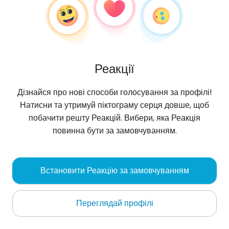
Реакції
Дізнайся про нові способи голосування за профілі!
Натисни та утримуй піктограму серця довше, щоб
побачити решту Реакцій. Вибери, яка Реакція
повинна бути за замовчуванням.
Szermierka
, 36
Встановити Реакцію за замовчуванням
Santiago de Cuba
Переглядай профілі
Про мене