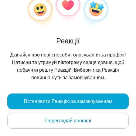
Реакції
Дізнайся про нові способи голосування за профілі!
Натисни та утримуй піктограму серця довше, щоб
побачити решту Реакцій. Вибери, яка Реакція
повинна бути за замовчуванням.
Yuliia
, 37
Встановити Реакцію за замовчуванням
Volodymyrets’
Переглядай профілі
Про мене