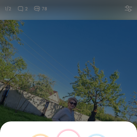
1/2
2
78