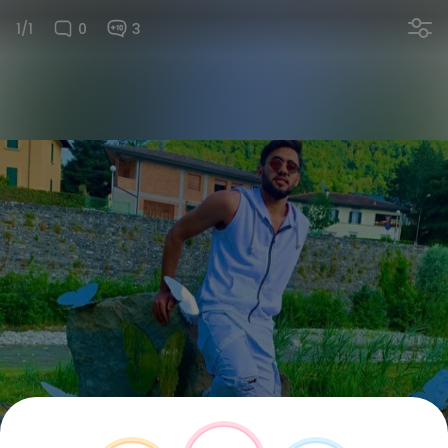
1/1
0
3