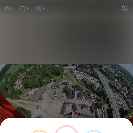
1/37
0
0