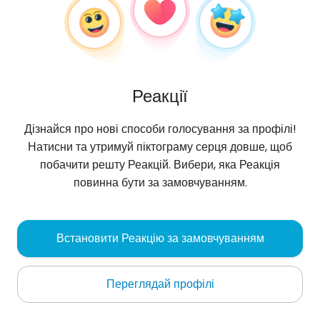
Реакції
Дізнайся про нові способи голосування за профілі!
Натисни та утримуй піктограму серця довше, щоб
побачити решту Реакцій. Вибери, яка Реакція
повинна бути за замовчуванням.
Ginny
, 30
Встановити Реакцію за замовчуванням
Katowice
Переглядай профілі
częściej tutaj 🙃👉 ig: futuristic_precision