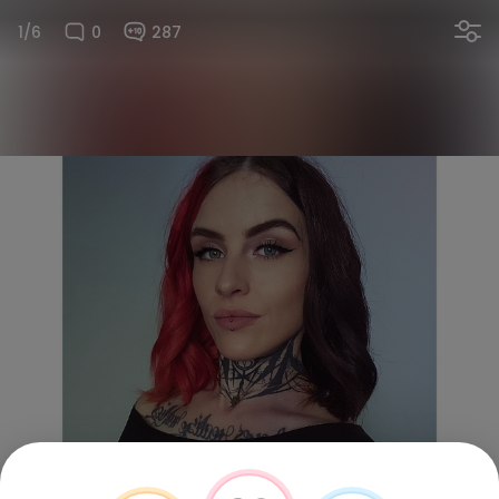
1/6
0
287