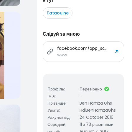
я тут
Tataouine
Слідуй за мною
facebook.com/app_scoped_user_id/266892010332884/
www
Профіль
:
Перевірено
Ім'я
:
-
Прізвище
:
Ben Hamza Ghs
Увійти
:
HdiBenHamzaGhs
Рахунок від
:
24 October 2016
Середній
:
11 з 73 рішеннями
онлайн
:
August 7, 2017