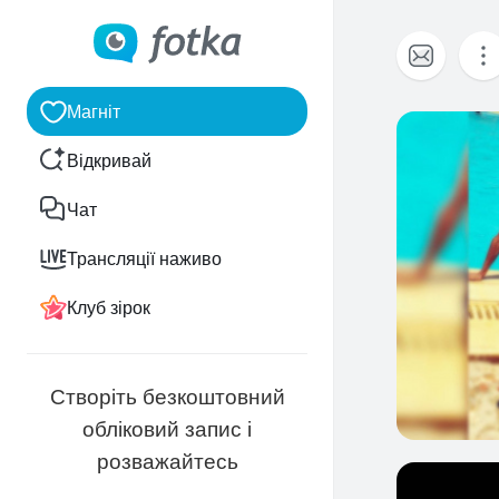
Магніт
0
Відкривай
Чат
Трансляції наживо
Клуб зірок
Створіть безкоштовний
обліковий запис і
розважайтесь
0