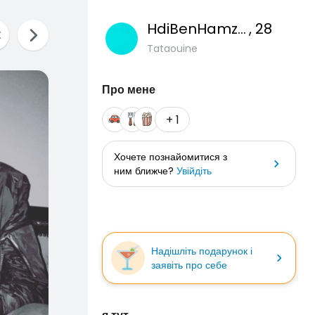
HdiBenHamzaGhs
, 28
Tataouine
Про мене
+ 1
Хочете познайомитися з
ним ближче?
Увійдіть
Надішліть подарунок і
заявіть про себе