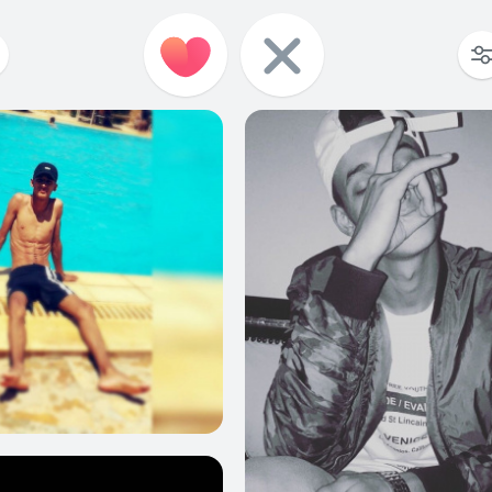
1
0
0
0