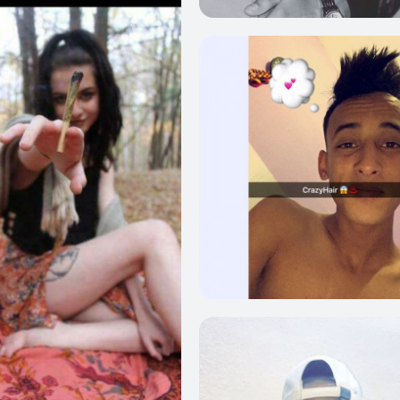
0
0
0
0