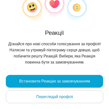
Реакції
Дізнайся про нові способи голосування за профілі!
Натисни та утримуй піктограму серця довше, щоб
побачити решту Реакцій. Вибери, яка Реакція
повинна бути за замовчуванням.
Granat83r
, 43
Встановити Реакцію за замовчуванням
Olsztyn
Переглядай профілі
Zapoznam miłą-skromną dziewczynę .