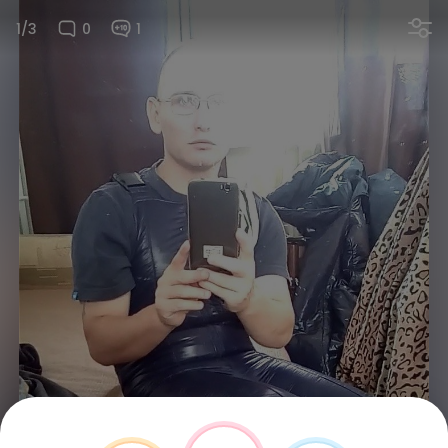
1/3
0
1