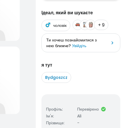
Ідеал, який ви шукаєте
+ 9
чоловік
Ти хочеш познайомитися з
нею ближче?
Увійдіть
я тут
Bydgoszcz
Профіль
:
Перевірено
Ім'я
:
Ali
Прізвище
:
-