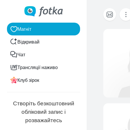
Магніт
Відкривай
Чат
Трансляції наживо
Клуб зірок
Створіть безкоштовний
обліковий запис і
розважайтесь