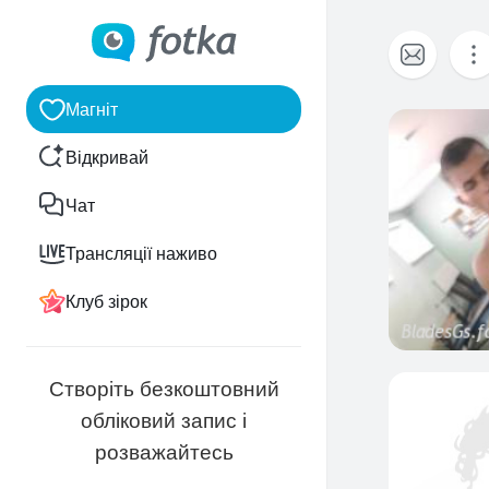
Магніт
1
Відкривай
Чат
Трансляції наживо
Клуб зірок
Створіть безкоштовний
обліковий запис і
розважайтесь