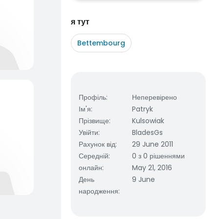
я тут
Bettembourg
Профіль
:
Неперевірено
Ім'я
:
Patryk
Прізвище
:
Kulsowiak
Увійти
:
BladesGs
Рахунок від
:
29 June 2011
Середній
:
0 з 0 рішеннями
онлайн
:
May 21, 2016
День
9 June
народження
: